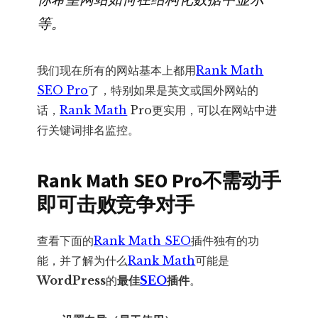
数
等。
量
我们现在所有的网站基本上都用
Rank Math
SEO Pro
了，特别如果是英文或国外网站的
话，
Rank Math
Pro更实用，可以在网站中进
行关键词排名监控。
Rank Math SEO Pro不需动手
即可击败竞争对手
查看下面的
Rank Math SEO
插件独有的功
能，并了解为什么
Rank Math
可能是
WordPress
的
最佳
SEO
插件
。