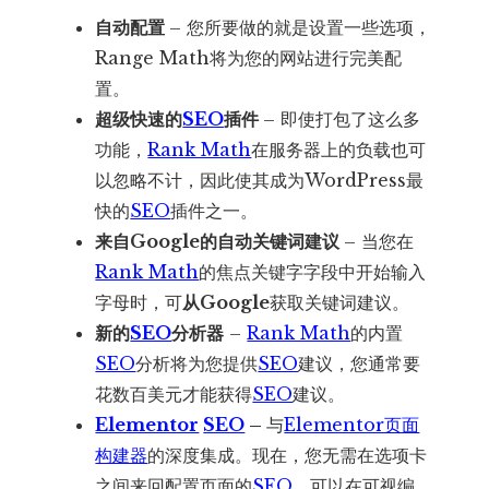
自动配置
– 您所要做的就是设置一些选项，
Range Math将为您的网站进行完美配
置。
超级快速的
SEO
插件
– 即使打包了这么多
功能，
Rank Math
在服务器上的负载也可
以忽略不计，因此使其成为WordPress最
快的
SEO
插件之一。
来自Google的自动关键词建议
– 当您在
Rank Math
的焦点关键字字段中开始输入
字母时，可
从Google
获取关键词建议。
新的
SEO
分析器
–
Rank Math
的内置
SEO
分析将为您提供
SEO
建议，您通常要
花数百美元才能获得
SEO
建议。
Elementor
SEO
–
与
Elementor页面
构建器
的深度集成。现在，您无需在选项卡
之间来回配置页面的
SEO
。可以在可视编