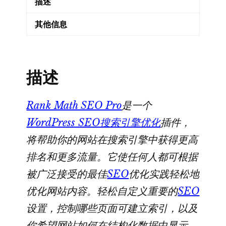
描述
1
号
其他信息
WordPress
SEO
优
描述
化
插
件
Rank Math SEO Pro
是一个
和
WordPress SEO搜索引擎优化
插件，
SEO
将帮助你的网站在搜索引擎中获得更高
界
排名和更多流量。它使任何人都可根据
的
被广泛接受的最佳
SEO
优化实践轻松地
瑞
士
优化网站内容。轻松自定义重要的
SEO
军
设置，控制哪些页面可建立索引，以及
刀
你希望网站如何在结构化数据中显示