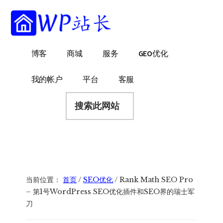
附
跳
跳
跳
过
过
转
加
前
至
到
菜
往
主
页
WP
WordPress
博客
商城
服务
GEO优化
主
侧
脚
单
站
网
要
边
长
站
内
栏
我的帐户
平台
客服
建
容
搜
设
索
指
此
南
网
站
当前位置：
首页
/
SEO优化
/
Rank Math SEO Pro
– 第1号WordPress SEO优化插件和SEO界的瑞士军
刀