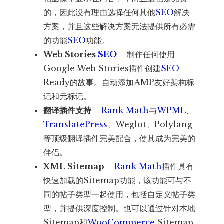
的，因此没有理由选择任何其他
SEO
解决
方案，并且这些解决方案无法提供所有必需
的功能
SEO
功能。
Web Stories
SEO
–
制作任何使用
Google Web Stories插件创建
SEO
-
Ready的故事。自动添加AMP友好架构标
记和元标记。
翻译插件支持 –
Rank Math
与
WPML
、
TranslatePress
、Weglot、Polylang
等顶级翻译插件完美配合，使其成为完美的
伴侣。
XML Sitemap –
Rank Math
插件具有
快速加载的Sitemap功能，该功能可与不
同的帖子类型一起使用，包括自定义帖子类
型，并提供深度控制。也可以通过针对本地
Sitemap和
WooCommerce
Sitemap