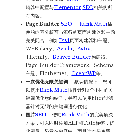
辑器中配置与
Elementor
SEO
相关的所
有内容。
Page Builder
SEO
–
Rank Math
插
件的内容分析可与流行的页面构建器和主题
完美配合，例如
Divi
页面构建器和主题、
WPBakery、
Avada
、
Astra
、
Themify、
Beaver Builder
构建器、
Page Builder Framework、Schema
主题、Flothemes、
OceanWP
等。
一次优化无限关键词
– 默认情况下，您可
以使用
Rank Math
插件针对5个不同的关
键词优化您的帖子，并可以使用filter过滤
器针对无限的关键词进行优化。
图片
SEO
–
借助
Rank Math
的完美解决
方案，可以即时添加ALT和Title标签，优
化图像，显示在内容中，而且这也是免费