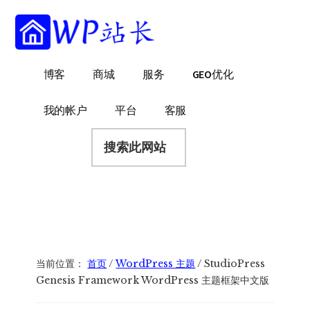
附
跳
跳
过
转
加
前
到
菜
往
页
WP
WordPress
博客
商城
服务
GEO优化
主
脚
单
站
网
要
长
站
内
我的帐户
平台
客服
建
容
搜
设
索
指
此
南
网
站
当前位置：
首页
/
WordPress 主题
/
StudioPress
Genesis Framework WordPress 主题框架中文版