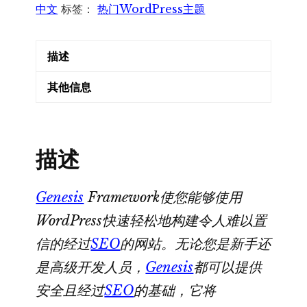
主
中文
标签：
热门WordPress主题
题
框
描述
架
中
其他信息
文
版
数
描述
量
Genesis
Framework使您能够使用
WordPress快速轻松地构建令人难以置
信的经过
SEO
的网站。无论您是新手还
是高级开发人员，
Genesis
都可以提供
安全且经过
SEO
的基础，它将