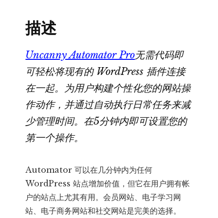
接
执
描述
行
多
Uncanny Automator Pro
无需代码即
个
可轻松将现有的 WordPress 插件连接
网
在一起。为用户构建个性化您的网站操
站
插
作动作，并通过自动执行日常任务来减
件
少管理时间。在5分钟内即可设置您的
功
第一个操作。
能
数
Automator 可以在几分钟内为任何
量
WordPress 站点增加价值，但它在用户拥有帐
户的站点上尤其有用。会员网站、电子学习网
站、电子商务网站和社交网站是完美的选择。