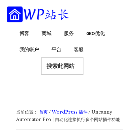
附
跳
跳
跳
过
过
转
加
前
至
到
菜
往
主
页
WP
WordPress
博客
商城
服务
GEO优化
主
侧
脚
单
站
网
要
边
长
站
内
栏
我的帐户
平台
客服
建
容
搜
设
索
指
此
南
网
站
当前位置：
首页
/
WordPress 插件
/
Uncanny
Automator Pro | 自动化连接执行多个网站插件功能