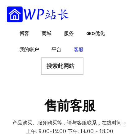
附
跳
跳
过
转
加
前
到
菜
往
页
WP
WordPress
博客
商城
服务
GEO优化
主
脚
单
站
网
要
长
站
内
我的帐户
平台
客服
建
容
搜
设
索
指
此
南
网
站
售前客服
产品购买、服务购买等，请与客服联系，在线时间：
上午: 9.00~12.00 下午: 14.00 ~ 18.00