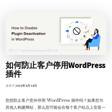
何
在
文
章
内
容
中
插
入
广
告
如何防止客户停用WordPress
或
其
插件
他
内
发布于
2023年4月24日
容
您想防止客户意外停用 WordPress 插件吗？如果您为
其他人构建网站，那么您可能会在每个客户站点上安装一