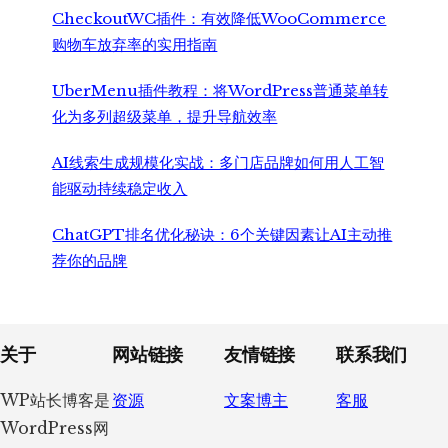
CheckoutWC插件：有效降低WooCommerce
购物车放弃率的实用指南
UberMenu插件教程：将WordPress普通菜单转
化为多列超级菜单，提升导航效率
AI线索生成规模化实战：多门店品牌如何用人工智
能驱动持续稳定收入
ChatGPT排名优化秘诀：6个关键因素让AI主动推
荐你的品牌
Footer
关于
网站链接
友情链接
联系我们
WP站长博客是
资源
文案博主
客服
WordPress网