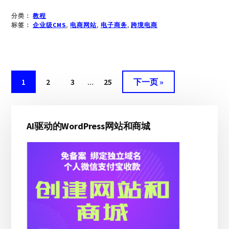
使
分类：
教程
用
标签：
企业级CMS
,
电商网站
,
电子商务
,
跨境电商
WORDPRESS
作
为
企
忽
业
页
页
页
页
前
1
2
3
…
25
下一页 »
CMS
略
面
面
面
面
往
的
临
主
终
时
极
AI驱动的WordPress网站和商城
侧
指
页
边
南
面
栏