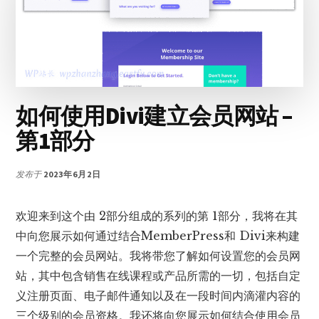
电
商
网
站
的
15
种
如何使用Divi建立会员网站 –
简
单
第1部分
方
法
发布于
2023年6月2日
欢迎来到这个由 2部分组成的系列的第 1部分，我将在其
中向您展示如何通过结合MemberPress和 Divi来构建
一个完整的会员网站。我将带您了解如何设置您的会员网
站，其中包含销售在线课程或产品所需的一切，包括自定
义注册页面、电子邮件通知以及在一段时间内滴灌内容的
三个级别的会员资格。我还将向您展示如何结合使用会员