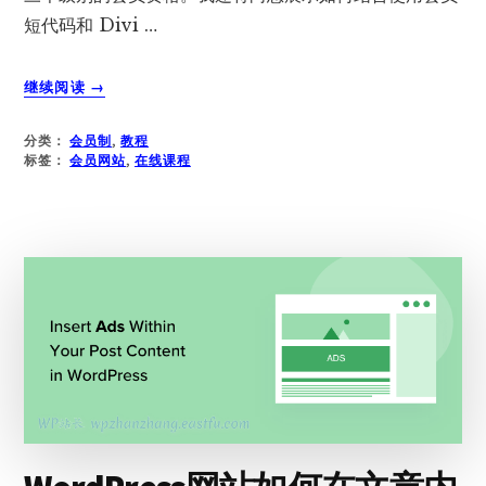
短代码和 Divi …
关
继续阅读
→
于
如
分类：
会员制
,
教程
何
标签：
会员网站
,
在线课程
使
用
DIVI
建
立
会
员
网
站
–
第
1
部