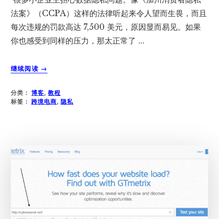
法案》（CCPA）这样的法律听起来令人望而生畏，而且
每次违规的罚款高达 7,500 美元，原因显而易见。如果
你也感受到同样的压力，那太正常了 …
关
继续阅读
→
于
WORDPRESS
分类：
博客
,
教程
和
标签：
跨境电商
,
隐私
CCPA
合
规
性
的
终
极
指
南