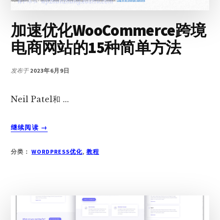
加速优化WooCommerce跨境
电商网站的15种简单方法
发布于
2023年6月9日
Neil Patel和 …
关
继续阅读
→
于
加
分类：
WORDPRESS优化
,
教程
速
优
化
WOOCOMMERCE
跨
境