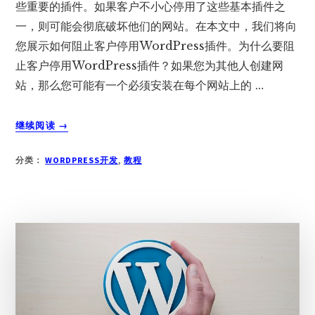
些重要的插件。如果客户不小心停用了这些基本插件之
一，则可能会彻底破坏他们的网站。在本文中，我们将向
您展示如何阻止客户停用WordPress插件。为什么要阻
止客户停用WordPress插件？如果您为其他人创建网
站，那么您可能有一个必须安装在每个网站上的 …
关
继续阅读
→
于
如
分类：
WORDPRESS开发
,
教程
何
防
止
客
户
停
用
WORDPRESS
插
件