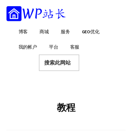
附
跳
跳
跳
过
过
转
加
前
至
到
菜
往
主
页
WP
WordPress
博客
商城
服务
GEO优化
主
侧
脚
单
站
网
要
边
长
站
内
栏
我的帐户
平台
客服
建
容
搜
设
索
指
此
南
网
站
教程