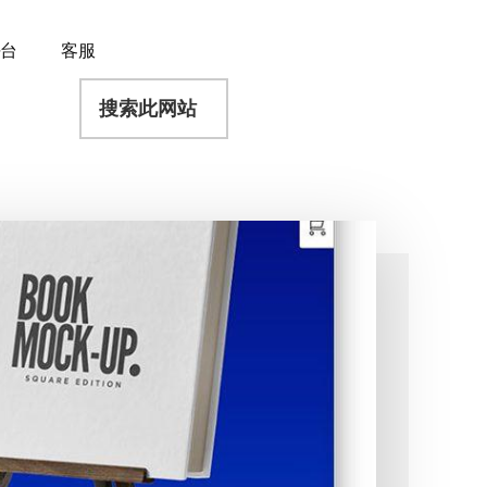
平台
客服
搜
索
此
网
站