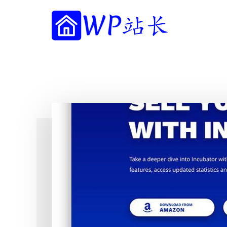
附
跳
跳
跳
过
过
转
加
前
至
到
往
主
页
WP
菜
WordPress
主
侧
脚
站
网
要
边
单
长
内
栏
站
容
建
设
指
南