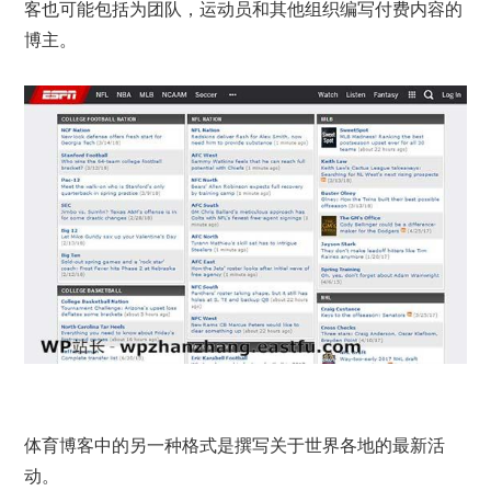
客也可能包括为团队，运动员和其他组织编写付费内容的
博主。
体育博客中的另一种格式是撰写关于世界各地的最新活
动。