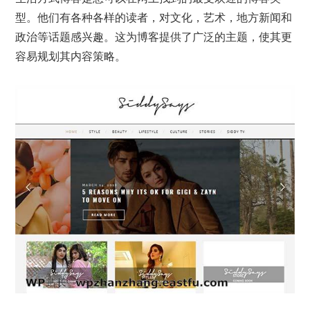
型。他们有各种各样的读者，对文化，艺术，地方新闻和
政治等话题感兴趣。这为博客提供了广泛的主题，使其更
容易规划其内容策略。