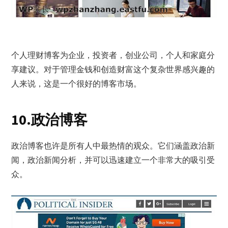
个人理财博客为企业，投资者，创业公司，个人和家庭分
享建议。对于管理金钱和创造财富这个复杂世界感兴趣的
人来说，这是一个很好的博客市场。
10.政治博客
政治博客也许是所有人中最热情的观众。它们涵盖政治新
闻，政治新闻分析，并可以迅速建立一个非常大的吸引受
众。