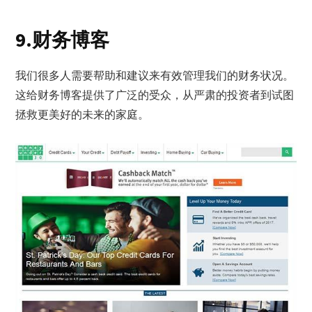
9.财务博客
我们很多人需要帮助和建议来有效管理我们的财务状况。
这给财务博客提供了广泛的受众，从严肃的投资者到试图
拯救更美好的未来的家庭。