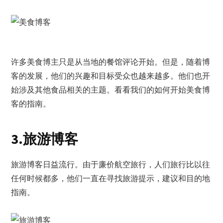
许多美食博主只是从当地的餐馆评论开始。但是，随着博
客的发展，他们的兴趣和目标受众也越来越多。他们也开
始涉及其他食品相关的主题。看看我们的如何开始美食博
客的指南。
3.旅游博客
旅游博客日益流行。由于廉价航空旅行，人们旅行比以往
任何时候都多，他们一直在寻找旅游提示，建议和目的地
指南。