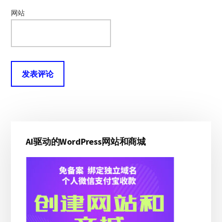
网站
主
AI驱动的WordPress网站和商城
侧
边
栏