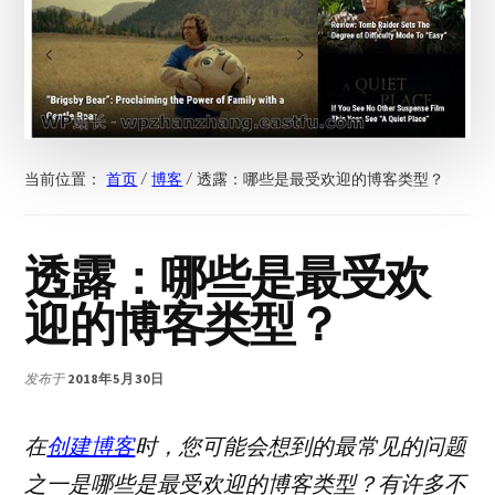
当前位置：
首页
/
博客
/
透露：哪些是最受欢迎的博客类型？
透露：哪些是最受欢
迎的博客类型？
发布于
2018年5月30日
在
创建博客
时，您可能会想到的最常见的问题
之一是哪些是最受欢迎的博客类型？有许多不