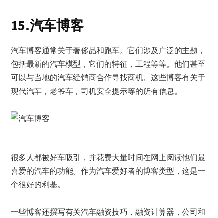
15.汽车博客
汽车博客通常关于奢侈品和跑车。它们涉及广泛的主题，
包括最新的汽车模型，它们的特征，工程等等。他们甚至
可以与当地的汽车经销商合作寻找商机。这些博客有关于
现代汽车，老爷车，司机安全提示等的所有信息。
很多人都被好车吸引，并花费大量时间在网上阅读他们最
喜爱的汽车的功能。作为汽车爱好者的博客类型，这是一
个很好的利基。
一些博客还撰写有关汽车融资技巧，融资计算器，公司和