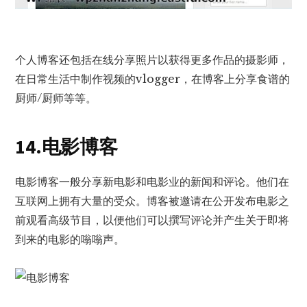
个人博客还包括在线分享照片以获得更多作品的摄影师，
在日常生活中制作视频的vlogger，在博客上分享食谱的
厨师/厨师等等。
14.电影博客
电影博客一般分享新电影和电影业的新闻和评论。他们在
互联网上拥有大量的受众。博客被邀请在公开发布电影之
前观看高级节目，以便他们可以撰写评论并产生关于即将
到来的电影的嗡嗡声。