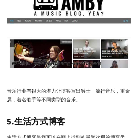
音乐行业有很大的潜力让博客写出爵士，流行音乐，重金
属，着名歌手等不同类型的音乐。
5.生活方式博客
生活方式博客是您可以在网上找到的最受欢迎的博客类