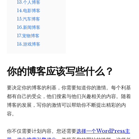
13.个人博客
14.电影博客
15.汽车博客
16.新闻博客
17.宠物博客
18.游戏博客
你的博客应该写些什么？
要决定你的博客的利基，你需要知道你的激情。每个利基
都有自己的受众，他们搜索与他们兴趣相关的内容。随着
博客的发展，写你的激情可以帮助你不断提出精彩的内
容。
你不仅需要计划内容。您还需要
选择一个WordPress主