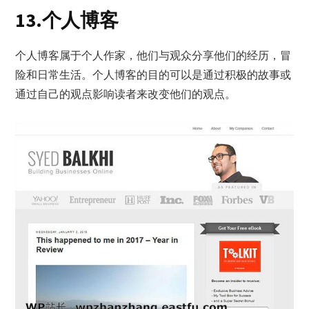
13.个人博客
个人博客属于个人作家，他们与观众分享他们的经历，冒
险和日常生活。个人博客的目的可以是通过积极的故事或
通过自己的观点影响读者来改变他们的观点。