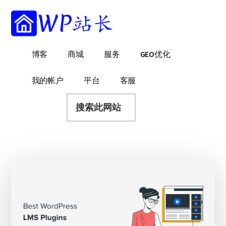
附
跳
跳
跳
过
过
转
加
前
至
到
菜
往
主
页
WP
WordPress
博客
商城
服务
GEO优化
主
侧
脚
单
站
网
要
边
长
站
内
栏
我的帐户
平台
客服
建
容
搜
设
索
指
此
南
网
站