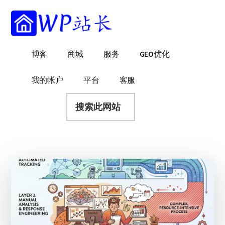
附
跳
跳
跳
过
过
转
加
前
至
到
菜
往
主
页
WP
WordPress
博客
商城
服务
GEO优化
主
侧
脚
单
站
网
要
边
长
站
内
栏
我的帐户
平台
客服
建
容
搜
设
索
指
此
南
网
站