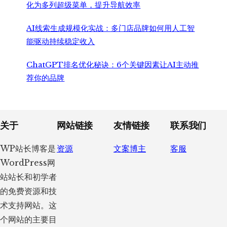
化为多列超级菜单，提升导航效率
AI线索生成规模化实战：多门店品牌如何用人工智
能驱动持续稳定收入
ChatGPT排名优化秘诀：6个关键因素让AI主动推
荐你的品牌
Footer
关于
网站链接
友情链接
联系我们
WP站长博客是
资源
文案博主
客服
WordPress网
站站长和初学者
的免费资源和技
术支持网站。这
个网站的主要目