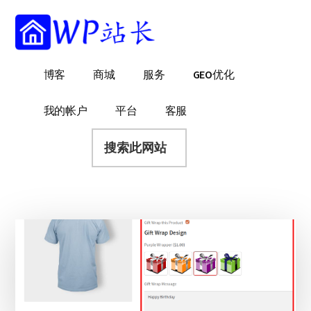
附
跳
跳
跳
过
过
转
加
前
至
到
菜
往
主
页
WP
WordPress
博客
商城
服务
GEO优化
主
侧
脚
单
站
网
要
边
长
站
内
栏
我的帐户
平台
客服
建
容
搜
设
索
指
此
南
网
站