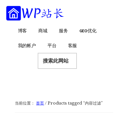
附
跳
跳
跳
过
过
转
加
前
至
到
菜
往
主
页
WP
WordPress
博客
商城
服务
GEO优化
主
侧
脚
单
站
网
要
边
长
站
内
栏
我的帐户
平台
客服
建
容
搜
设
索
指
此
南
网
站
当前位置：
首页
/
Products tagged “内容过滤”