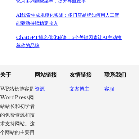
化为多列超级菜单，提升导航效率
AI线索生成规模化实战：多门店品牌如何用人工智
能驱动持续稳定收入
ChatGPT排名优化秘诀：6个关键因素让AI主动推
荐你的品牌
Footer
关于
网站链接
友情链接
联系我们
WP站长博客是
资源
文案博主
客服
WordPress网
站站长和初学者
的免费资源和技
术支持网站。这
个网站的主要目