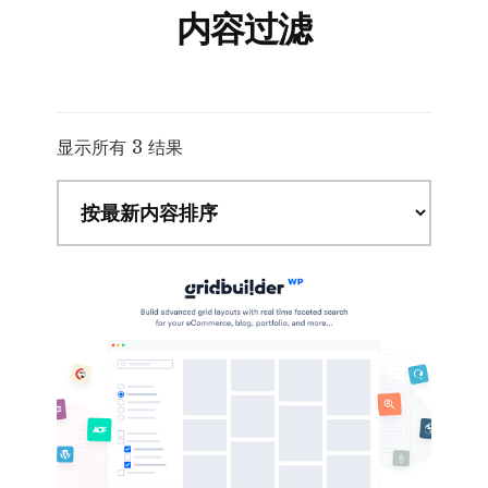
内容过滤
按
显示所有 3 结果
最
新
内
容
排
序