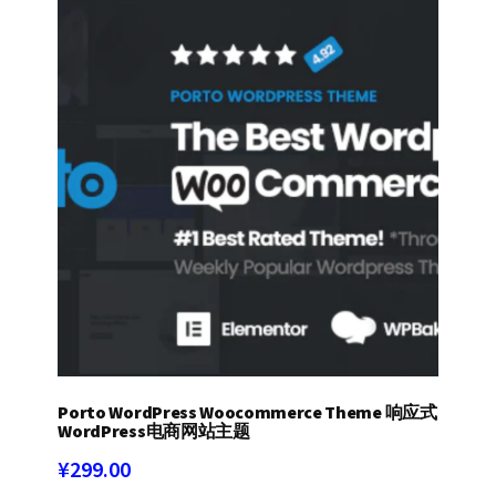
Porto WordPress Woocommerce Theme 响应式
WordPress电商网站主题
¥
299.00