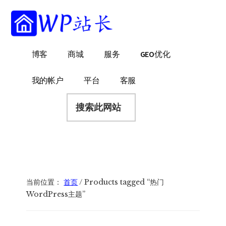
附
跳
跳
跳
过
过
转
加
前
至
到
菜
往
主
页
WP
WordPress
博客
商城
服务
GEO优化
主
侧
脚
单
站
网
要
边
长
站
内
栏
我的帐户
平台
客服
建
容
搜
设
索
指
此
南
网
站
当前位置：
首页
/
Products tagged “热门
WordPress主题”