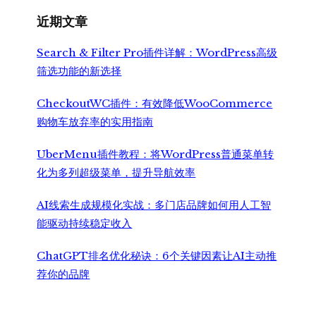
近期文章
Search & Filter Pro插件详解：WordPress高级
筛选功能的新选择
CheckoutWC插件：有效降低WooCommerce
购物车放弃率的实用指南
UberMenu插件教程：将WordPress普通菜单转
化为多列超级菜单，提升导航效率
AI线索生成规模化实战：多门店品牌如何用人工智
能驱动持续稳定收入
ChatGPT排名优化秘诀：6个关键因素让AI主动推
荐你的品牌