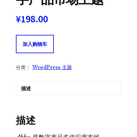
¥
198.00
Aabbe
加入购物车
Digital
Marketplace
WordPress
分类：
WordPress 主题
Multi
Vendor
描述
多
供
应
商
描述
数
字