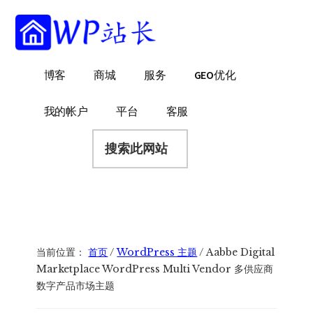
附
跳
跳
跳
过
过
转
加
前
至
到
菜
往
主
页
WP
WordPress
博客
商城
服务
GEO优化
主
侧
脚
单
站
网
要
边
长
站
内
栏
我的帐户
平台
客服
建
容
搜
设
索
指
此
南
网
站
当前位置：
首页
/
WordPress 主题
/
Aabbe Digital
Marketplace WordPress Multi Vendor 多供应商
数字产品市场主题