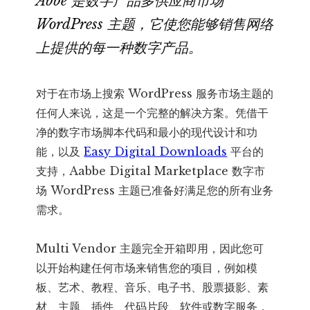
Abbe 是数字产品多供应商市场
产
WordPress 主题，它使您能够销售网络
品
上提供的每一种数字产品。
市
场
主
对于在市场上搜索 WordPress 服务市场主题的
题
任何人来说，这是一个完整的解决方案。凭借干
数
净的数字市场脚本代码和最小的现代设计和功
量
能，以及
Easy Digital Downloads
平台的
支持，Aabbe Digital Marketplace 数字市
场 WordPress 主题已准备好满足您的所有业务
需求。
Multi Vendor 主题完全开箱即用，因此您可
以开始构建任何市场来销售您的项目，例如模
板、艺术、教程、音乐、电子书、股票摄影、素
材、主题、插件、代码片段、软件或数字服务，