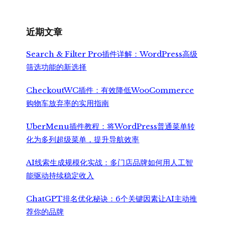
近期文章
Search & Filter Pro插件详解：WordPress高级
筛选功能的新选择
CheckoutWC插件：有效降低WooCommerce
购物车放弃率的实用指南
UberMenu插件教程：将WordPress普通菜单转
化为多列超级菜单，提升导航效率
AI线索生成规模化实战：多门店品牌如何用人工智
能驱动持续稳定收入
ChatGPT排名优化秘诀：6个关键因素让AI主动推
荐你的品牌