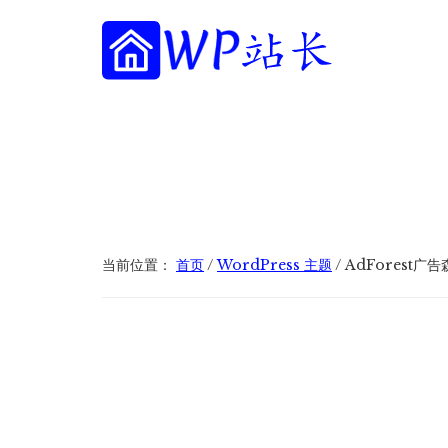
附
跳
跳
跳
过
过
转
加
前
至
到
往
主
页
WP
菜
WordPress
主
侧
脚
站
网
要
边
单
长
内
栏
站
容
建
设
指
当前位置：
首页
/
WordPress 主题
/
AdForest广告
南