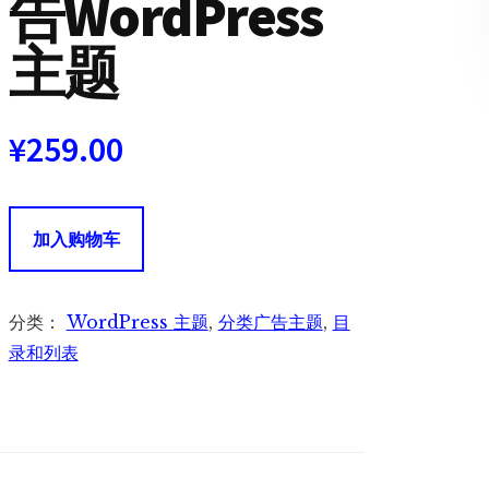
告WordPress
主题
¥
259.00
AdForest
加入购物车
广
告
森
分类：
WordPress 主题
,
分类广告主题
,
目
林
录和列表
–
分
类
广