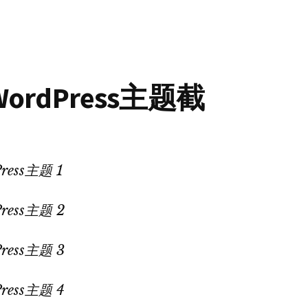
告
WordPress
主
题
数
WordPress主题截
量