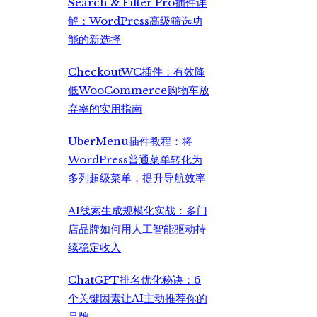
Search & Filter Pro插件详
解：WordPress高级筛选功
能的新选择
CheckoutWC插件：有效降
低WooCommerce购物车放
弃率的实用指南
UberMenu插件教程：将
WordPress普通菜单转化为
多列超级菜单，提升导航效率
AI线索生成规模化实战：多门
店品牌如何用人工智能驱动持
续稳定收入
ChatGPT排名优化秘诀：6
个关键因素让AI主动推荐你的
品牌