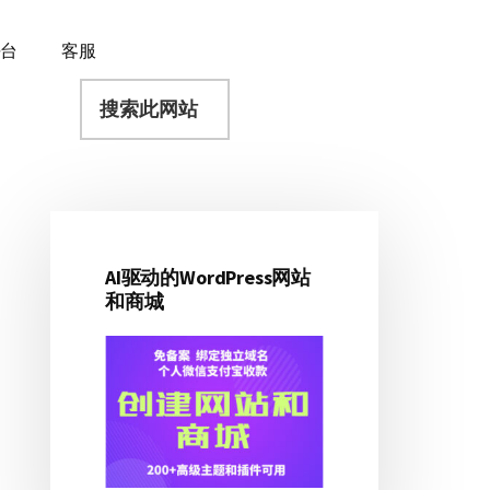
平台
客服
搜
索
此
网
站
AI驱动的WordPress网站
主
和商城
侧
边
栏