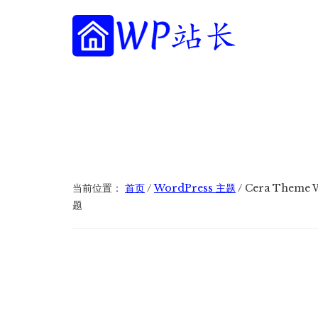
附
跳
跳
跳
过
过
转
加
前
至
到
往
主
页
WP
菜
WordPress
主
侧
脚
站
网
要
边
单
长
内
栏
站
容
建
设
指
当前位置：
首页
/
WordPress 主题
/
Cera Them
南
题