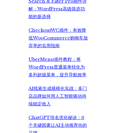
Search & Filter Pro插件详
解：WordPress高级筛选功
能的新选择
CheckoutWC插件：有效降
低WooCommerce购物车放
弃率的实用指南
UberMenu插件教程：将
WordPress普通菜单转化为
多列超级菜单，提升导航效率
AI线索生成规模化实战：多门
店品牌如何用人工智能驱动持
续稳定收入
ChatGPT排名优化秘诀：6
个关键因素让AI主动推荐你的
品牌