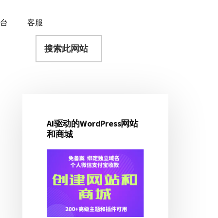
平台
客服
搜
索
此
网
站
AI驱动的WordPress网站
主
和商城
侧
边
栏