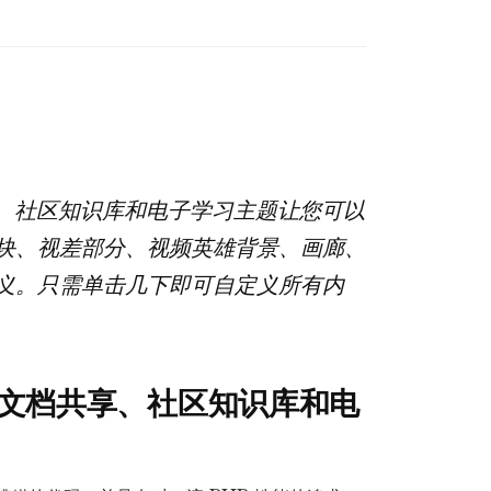
共
享、
社
区
知
识
网文档共享、社区知识库和电子学习主题让您可以
库
和
块、视差部分、视频英雄背景、画廊、
电
义。只需单击几下即可自定义所有内
子
学
习
ess 内网文档共享、社区知识库和电
主
题
数
量