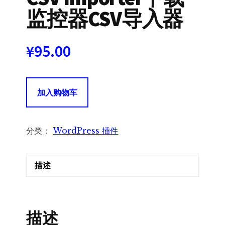
监控器CSV导入器
¥
95.00
Download
加入购物车
Monitor
CSV
Importer
分类：
WordPress 插件
下
载
描述
监
控
器
CSV
描述
导