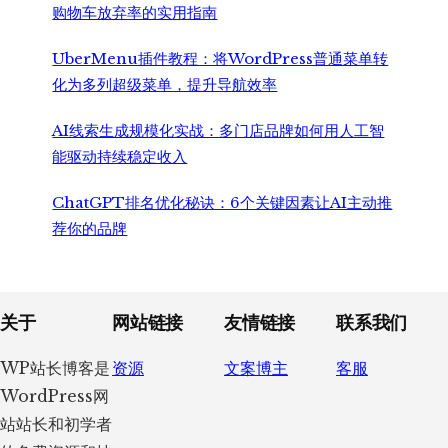
购物车放弃率的实用指南
UberMenu插件教程：将WordPress普通菜单转
化为多列超级菜单，提升导航效率
AI线索生成规模化实战：多门店品牌如何用人工智
能驱动持续稳定收入
ChatGPT排名优化秘诀：6个关键因素让AI主动推
荐你的品牌
Footer
关于
网站链接
友情链接
联系我们
WP站长博客是
资源
文案博主
客服
WordPress网
站站长和初学者