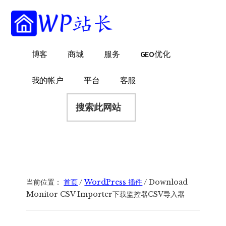
附
跳
跳
跳
过
过
转
加
前
至
到
菜
往
主
页
WP
WordPress
博客
商城
服务
GEO优化
主
侧
脚
单
站
网
要
边
长
站
内
栏
我的帐户
平台
客服
建
容
搜
设
索
指
此
南
网
站
当前位置：
首页
/
WordPress 插件
/
Download
Monitor CSV Importer下载监控器CSV导入器