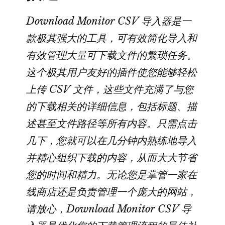
入
Download Monitor CSV 导入器是一
器
款极其强大的工具，可有效简化导入和
数
有效管理大量可下载文件的繁琐任务。
量
这个极其用户友好的插件使您能够轻松
上传 CSV 文件，这些文件充满了与您
的下载相关的详细信息，包括标题、描
述甚至文件路径等所有内容。只需点击
几下，您就可以在几分钟内熟练地导入
并精心组织下载的内容，从而大大节省
您的时间和精力。无论您是掌管一家在
线商店还是负责管理一个庞大的网站，
请放心，Download Monitor CSV 导