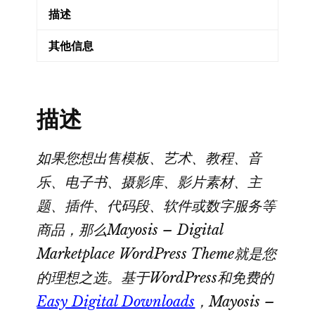
描述
–
Mayosis
其他信息
数
字
市
描述
场
WORDPRESS
主
如果您想出售模板、艺术、教程、音
题
乐、电子书、摄影库、影片素材、主
数
题、插件、代码段、软件或数字服务等
量
商品，那么Mayosis – Digital
Marketplace WordPress Theme就是您
的理想之选。基于WordPress和免费的
Easy Digital Downloads
，Mayosis –