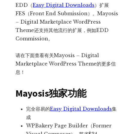
EDD（
Easy Digital Downloads
）扩展
FES（Front End Submission）。Mayosis
– Digital Marketplace WordPress
Theme还支持其他流行的扩展，例如EDD
Commission。
请在下面查看有关Mayosis – Digital
Marketplace WordPress Theme的更多信
息！
Mayosis独家功能
完全容易的
Easy Digital Downloads
集
成
WPBakery Page Builder（Former