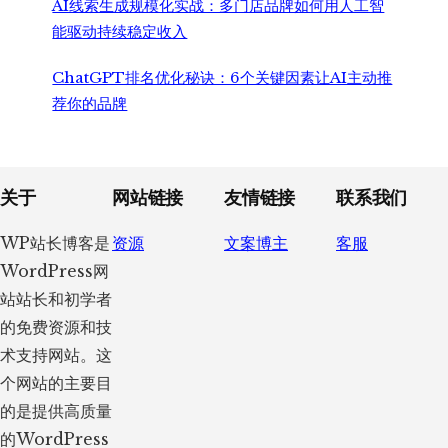
AI线索生成规模化实战：多门店品牌如何用人工智
能驱动持续稳定收入
ChatGPT排名优化秘诀：6个关键因素让AI主动推
荐你的品牌
Footer
关于
网站链接
友情链接
联系我们
WP站长博客是
资源
文案博主
客服
WordPress网
站站长和初学者
的免费资源和技
术支持网站。这
个网站的主要目
的是提供高质量
的WordPress