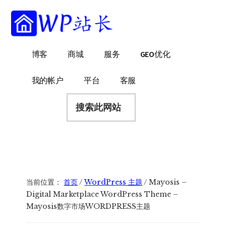
附
跳
跳
跳
过
过
转
加
前
至
到
菜
往
主
页
WP
WordPress
博客
商城
服务
GEO优化
主
侧
脚
单
站
网
要
边
长
站
内
栏
我的帐户
平台
客服
建
容
搜
设
索
指
此
南
网
站
当前位置：
首页
/
WordPress 主题
/
Mayosis –
Digital Marketplace WordPress Theme –
Mayosis数字市场WORDPRESS主题