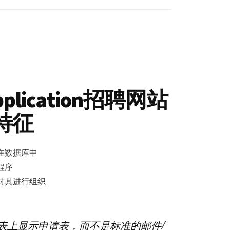
站
工
作
申
请
扩
展
Application招聘网站
插
特征
件
数
量
在数据库中
程序
对其进行组织
表上显示申请表，而不是标准的邮件/