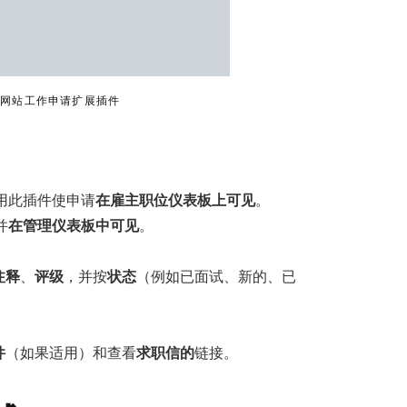
ION招聘网站工作申请扩展插件
用此插件使申请
在雇主职位仪表板上可见
。
并
在管理仪表板中可见
。
注释
、
评级
，并按
状态
（例如已面试、新的、已
件
（如果适用）和查看
求职信的
链接。