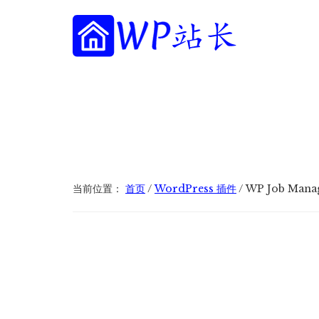
附
跳
跳
跳
过
过
转
加
前
至
到
往
主
页
WP
菜
WordPress
主
侧
脚
站
网
要
边
单
长
内
栏
站
容
建
设
指
当前位置：
首页
/
WordPress 插件
/
WP Job Man
南