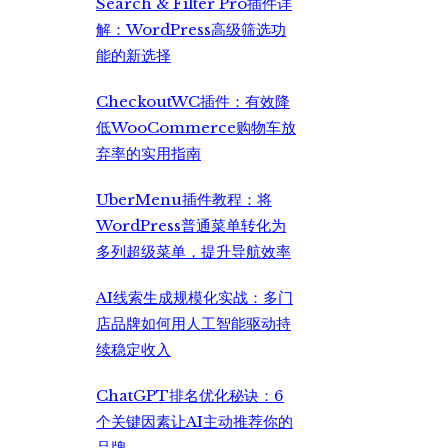
Search & Filter Pro插件详
解：WordPress高级筛选功
能的新选择
CheckoutWC插件：有效降
低WooCommerce购物车放
弃率的实用指南
UberMenu插件教程：将
WordPress普通菜单转化为
多列超级菜单，提升导航效率
AI线索生成规模化实战：多门
店品牌如何用人工智能驱动持
续稳定收入
ChatGPT排名优化秘诀：6
个关键因素让AI主动推荐你的
品牌