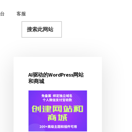
平台
客服
搜
索
此
网
站
AI驱动的WordPress网站
主
和商城
侧
边
栏