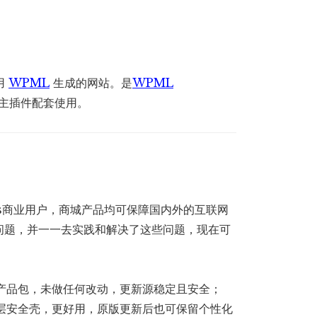
导
航
扩
展
用
WPML
生成的网站。是
WPML
数
主插件配套使用。
量
ss商业用户，商城产品均可保障国内外的互联网
问题，并一一去实践和解决了这些问题，现在可
产品包，未做任何改动，更新源稳定且安全；
层安全壳，更好用，原版更新后也可保留个性化