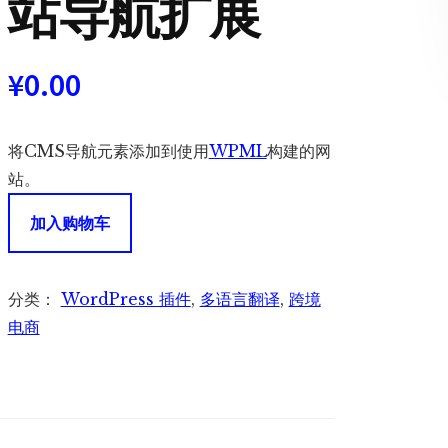
站导航扩展
¥
0.00
将CMS导航元素添加到使用
WPML
构建的网
站。
WPML
加入购物车
CMS
Nav
|
分类：
WordPress 插件
,
多语言翻译
,
跨境
多
电商
语
言
网
站