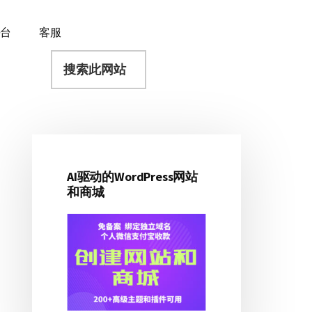
平台
客服
搜
索
此
网
站
AI驱动的WordPress网站
主
和商城
侧
边
栏