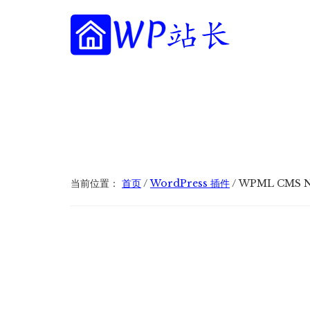
附
跳
跳
跳
过
过
转
加
前
至
到
往
主
页
WP
菜
WordPress
主
侧
脚
站
网
要
边
单
长
内
栏
站
容
建
设
指
当前位置：
首页
/
WordPress 插件
/
WPML CMS 
南