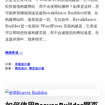
松快速地构建网站 - 而不会使网站臃肿？如果是这样，您
可能希望继续阅读这篇Breakdance Builder评测。在
构建网站时，速度就是一切。无论如何，Breakdance
Builder是一款新的 WordPress 页面构建器，它承诺
可以帮助您快速构建页面，而不会减慢您的网站速度。在
这篇评测中，我将研究 …
关
继续阅读
→
于
BREAKDANCE
分类：
页面设计器
BUILDER
标签：
网页设计
,
网页设计器
评
测
–
快
速
构
建