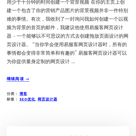
用少于十分钟的时间创建一个背景视频 在你的主页上创
段
建一个包含了你的营销产品图片的背景视频并非一件特别
内
难的事情。有次，我收到了一封询问我如何创建一个以视
容
频为背景的首页的邮件，我建议他使用易服客网页设计
器 - 一个能够以不可思议的方式去创建拖放页面设计的网
页设计器。 “当你学会使用易服客网页设计器时，所有的
事情都会变得非常简单和有趣的” 易服客网页设计器可以
为你提供量身定制的网页设计 …
关
继续阅读
→
于
易
分类：
博客
服
标签：
SEO优化
,
网页设计器
客
网
页
设
主
计