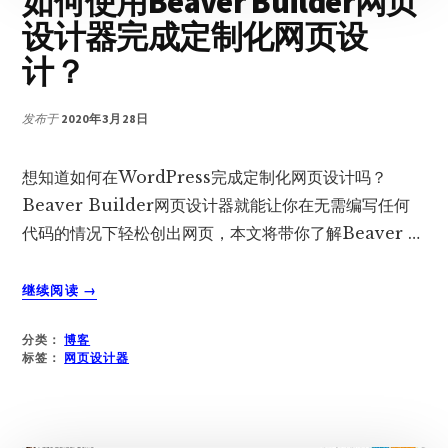
如何使用Beaver Builder网页
网
设计器完成定制化网页设
站？
计？
发布于
2020年3月28日
想知道如何在WordPress完成定制化网页设计吗？
Beaver Builder网页设计器就能让你在无需编写任何
代码的情况下轻松创出网页，本文将带你了解Beaver …
关
继续阅读
→
于
如
分类：
博客
何
标签：
网页设计器
使
用
BEAVER
BUILDER