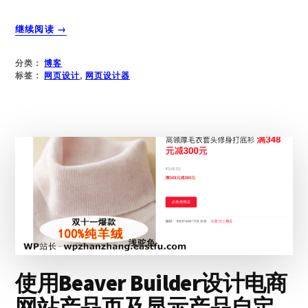
关
继续阅读
→
于
拥
分类：
博客
有
标签：
网页设计
,
网页设计器
拖
放
功
能
的
WORDPRESS
网
页
设
计
器
–
是
使用Beaver Builder设计电商
好
还
网站产品页及显示产品自定