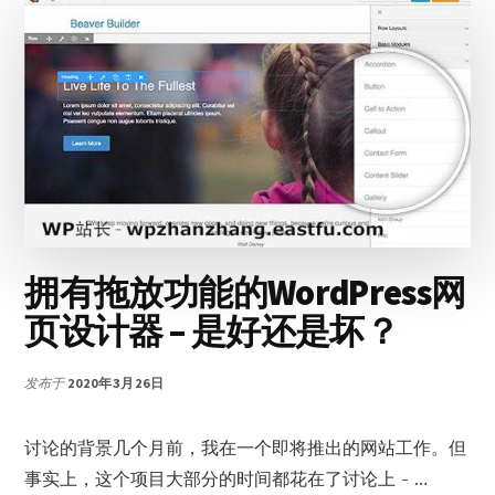
网
页
设
计
器
完
成
定
制
化
网
拥有拖放功能的WordPress网
页
设
页设计器 – 是好还是坏？
计？
发布于
2020年3月26日
讨论的背景几个月前，我在一个即将推出的网站工作。但
事实上，这个项目大部分的时间都花在了讨论上 - …