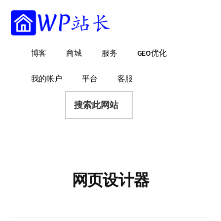
附
跳
跳
跳
过
过
转
加
前
至
到
菜
往
主
页
WP
WordPress
博客
商城
服务
GEO优化
主
侧
脚
单
站
网
要
边
长
站
内
栏
我的帐户
平台
客服
建
容
搜
设
索
指
此
南
网
站
网页设计器