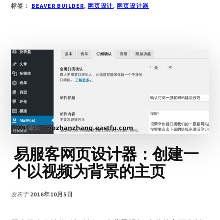
用
标签：
BEAVER BUILDER
,
网页设计
,
网页设计器
BEAVER
BUILDER
设
计
电
商
网
站
产
品
页
及
显
易服客网页设计器：创建一
示
产
个以视频为背景的主页
品
自
发布于
2016年10月5日
定
义
字