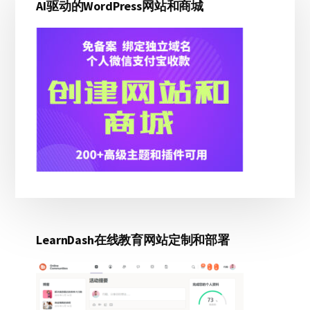
器：
AI驱动的WordPress网站和商城
侧
创
边
建
一
栏
个
以
视
频
为
背
景
的
主
页
LearnDash在线教育网站定制和部署