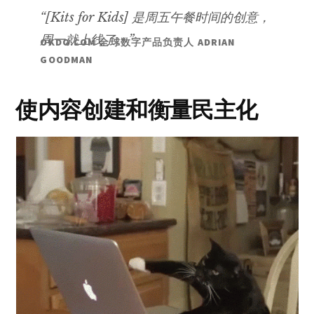
“[Kits for Kids] 是周五午餐时间的创意，
周一就上线了。”
OKDO.COM 全球数字产品负责人 ADRIAN
GOODMAN
使内容创建和衡量民主化