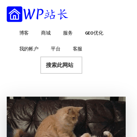
附
跳
跳
跳
过
过
转
加
前
至
到
菜
往
主
页
WP
WordPress
博客
商城
服务
GEO优化
主
侧
脚
单
站
网
要
边
长
站
内
栏
我的帐户
平台
客服
建
容
搜
设
索
指
此
南
网
站