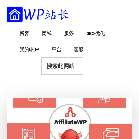
附
跳
跳
跳
过
过
转
加
前
至
到
菜
往
主
页
WP
WordPress
博客
商城
服务
GEO优化
主
侧
脚
单
站
网
要
边
长
站
内
栏
我的帐户
平台
客服
建
容
搜
设
索
指
此
南
网
站