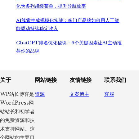
化为多列超级菜单，提升导航效率
AI线索生成规模化实战：多门店品牌如何用人工智
能驱动持续稳定收入
ChatGPT排名优化秘诀：6个关键因素让AI主动推
荐你的品牌
Footer
关于
网站链接
友情链接
联系我们
WP站长博客是
资源
文案博主
客服
WordPress网
站站长和初学者
的免费资源和技
术支持网站。这
个网站的主要目