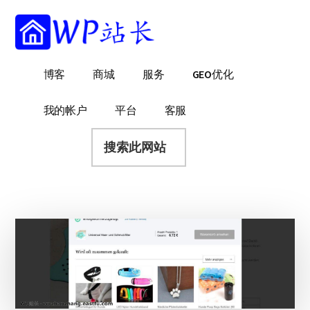
附
跳
跳
跳
过
过
转
加
前
至
到
菜
往
主
页
WP
WordPress
博客
商城
服务
GEO优化
主
侧
脚
单
站
网
要
边
长
站
内
栏
我的帐户
平台
客服
建
容
搜
设
索
指
此
南
网
站