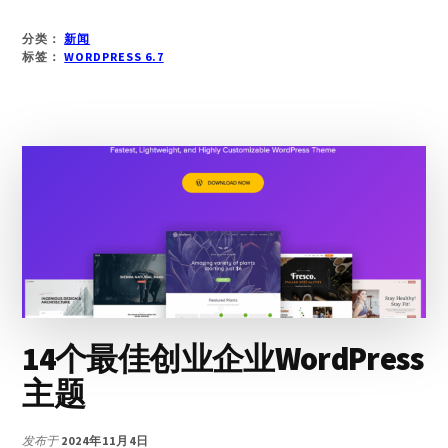
于
WORDPRESS
分类：
新闻
6.7
标签：
WORDPRESS 6.7
即
将
发
布
的
新
功
能
(和
截
图）
14个最佳创业企业WordPress
主题
发布于
2024年11月4日