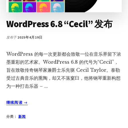
WordPress 6.8 “Cecil” 发布
发布于
2025年4月19日
WordPress 的每一次更新都会致敬一位在音乐界留下浓
墨重彩的艺术家。WordPress 6.8 的代号为“Cecil”，
旨在致敬传奇钢琴家兼爵士乐先驱 Cecil Taylor。泰勒
受过古典音乐的熏陶，却又不落窠臼，他将钢琴重新构想
为一种打击乐器 – …
关
继续阅读
→
于
WORDPRESS
分类：
新闻
6.8
“CECIL”