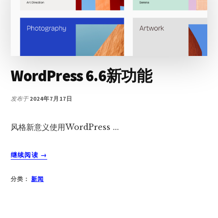
ENTITY
TOO
LARGE
请
求
实
WordPress 6.6新功能
体
太
大”
发布于
2024年7月17日
错
误
风格新意义使用WordPress …
关
继续阅读
→
于
WORDPRESS
分类：
新闻
6.6
新
功
能