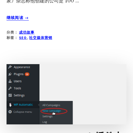
家》杂志称他创建的公司是 100 …
关
继续阅读
→
于
NEIL
分类：
成功故事
PATEL
标签：
SEO
,
社交媒体营销
净
资
产
4000
万：
从
他
的
成
功
中
学
到
的