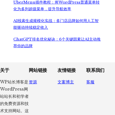
UberMenu插件教程：将WordPress普通菜单转
化为多列超级菜单，提升导航效率
AI线索生成规模化实战：多门店品牌如何用人工智
能驱动持续稳定收入
ChatGPT排名优化秘诀：6个关键因素让AI主动推
荐你的品牌
Footer
关于
网站链接
友情链接
联系我们
WP站长博客是
资源
文案博主
客服
WordPress网
站站长和初学者
的免费资源和技
术支持网站。这