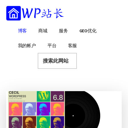
附
跳
跳
跳
过
过
转
加
前
至
到
菜
往
主
页
WP
WordPress
博客
商城
服务
GEO优化
主
侧
脚
单
站
网
要
边
长
站
内
栏
我的帐户
平台
客服
建
容
搜
设
索
指
此
南
网
站