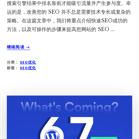
搜索引擎结果中排名靠前才能吸引流量并产生参与度。幸
运的是，改善您的 SEO 并不总是需要技术专长或复杂的
策略。在这篇文章中，我们将重点介绍快速SEO成功的
方法，以及可操作的步骤来提高您网站的 SEO …
关
继续阅读
→
于
快
分类：
SEO优化
速
标签：
SEO优化
SEO
致
胜：
提
升
网
站
成
效
的