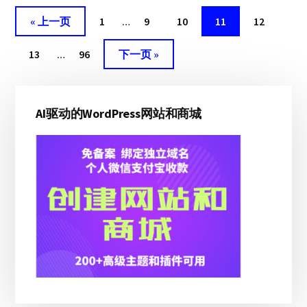
忽
前
页
页
页
页
页
«
上一页
1
…
9
10
11
12
略
往
面
面
面
面
面
忽
页
页
临
前
13
…
96
下一页 »
略
面
面
时
往
临
主
页
时
面
AI驱动的WordPress网站和商城
侧
页
边
面
栏