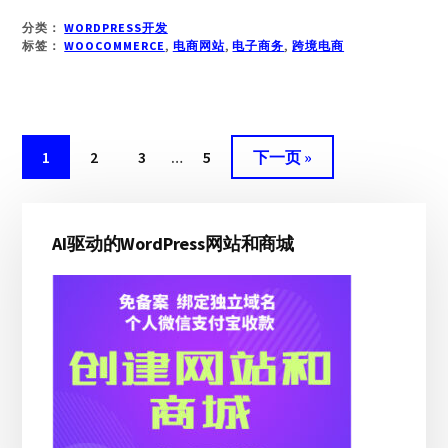
自
分类：
WORDPRESS开发
定
标签：
WOOCOMMERCE
,
电商网站
,
电子商务
,
跨境电商
义
你
的
商
忽
店
页
页
页
页
前
1
2
3
…
5
下一页 »
–
略
面
面
面
面
往
设
临
主
计
时
WOOCOMMERCE
AI驱动的WordPress网站和商城
侧
商
页
边
店
面
的
栏
新
方
法