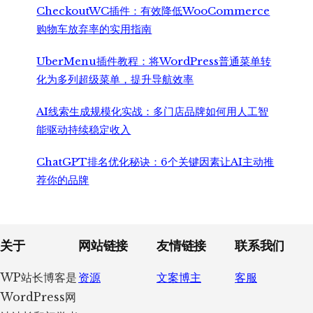
CheckoutWC插件：有效降低WooCommerce
购物车放弃率的实用指南
UberMenu插件教程：将WordPress普通菜单转
化为多列超级菜单，提升导航效率
AI线索生成规模化实战：多门店品牌如何用人工智
能驱动持续稳定收入
ChatGPT排名优化秘诀：6个关键因素让AI主动推
荐你的品牌
Footer
关于
网站链接
友情链接
联系我们
WP站长博客是
资源
文案博主
客服
WordPress网