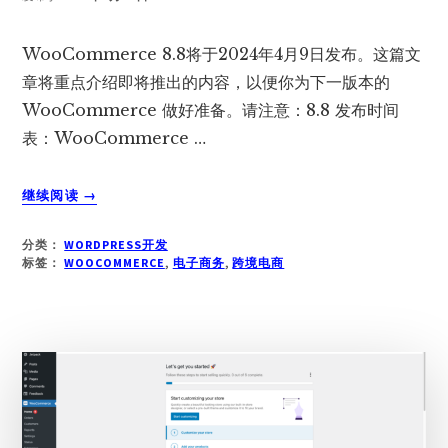
WooCommerce 8.8将于2024年4月9日发布。这篇文
章将重点介绍即将推出的内容，以便你为下一版本的
WooCommerce 做好准备。请注意：8.8 发布时间
表：WooCommerce …
关
继续阅读
→
于
WOOCOMMERCE
分类：
WORDPRESS开发
8.8：
标签：
WOOCOMMERCE
,
电子商务
,
跨境电商
自
定
义
商
店
的
新
方