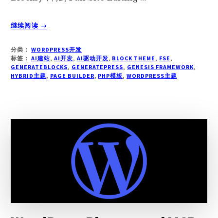
关
继续阅读
→
于
2026
分类：
WORDPRESS开发
年
标签：
AI建站
,
AI开发
,
AI驱动开发
,
BLOCK THEME
,
FSE
,
AI
GENERATEBLOCKS
,
GENERATEPRESS
,
GENESIS FRAMEWORK
,
HYBRID主题
驱
,
PAGE BUILDER
,
PHP模板
,
WORDPRESS主题
动
开
发：
WORDPRESS
主
题
选
择
指
南