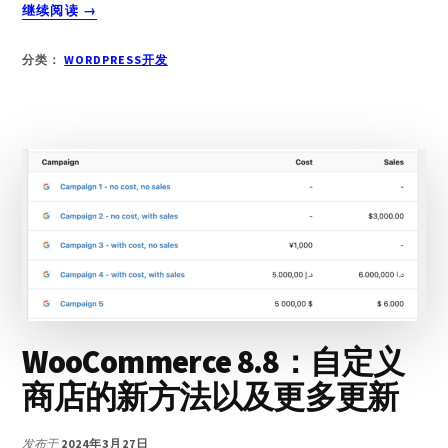
关
继续阅读
→
于
如
分类：
WORDPRESS开发
何
修
复
WORDPRESS
的”
413
REQUEST
ENTITY
TOO
LARGE
请
求
实
WooCommerce 8.8：自定义
体
太
商店的新方法以及更多更新
大”
错
发布于
2024年3月27日
误