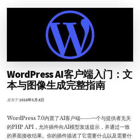
工
作
流：
AI
编
码
代
理
在
浏
WordPress AI客户端入门：文
览
本与图像生成完整指南
器
中
直
发布于
2026年5月4日
接
管
理
WordPress 7.0内置了AI客户端——一个与提供者无关
网
的PHP API，允许插件向AI模型发送提示，并通过一致
站
的界面接收结果。你的插件描述了它需要什么以及需要什