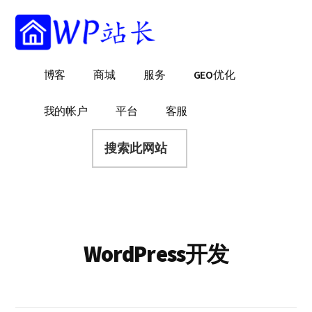
附
跳
跳
跳
过
过
转
加
前
至
到
菜
往
主
页
WP
WordPress
博客
商城
服务
GEO优化
主
侧
脚
单
站
网
要
边
长
站
内
栏
我的帐户
平台
客服
建
容
搜
设
索
指
此
南
网
站
WordPress开发