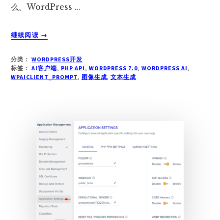
么。WordPress …
关
继续阅读
→
于
WORDPRESS
分类：
WORDPRESS开发
AI
标签：
AI客户端
,
PHP API
,
WORDPRESS 7.0
,
WORDPRESS AI
,
客
WPAICLIENT_PROMPT
,
图像生成
,
文本生成
户
端
入
门：
文
本
与
图
像
生
成
完
整