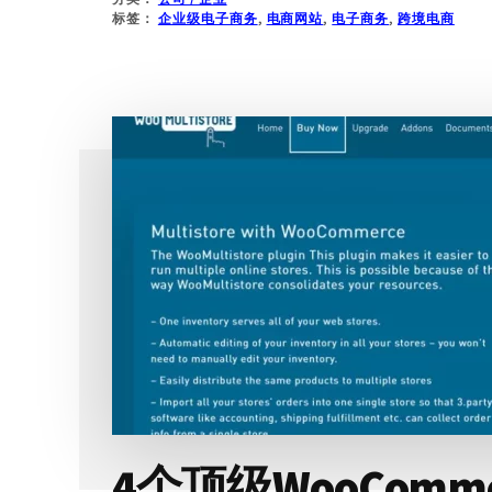
何
标签：
企业级电子商务
,
电商网站
,
电子商务
,
跨境电商
用
DOKAN
在
WOOCOMMERCE
上
创
建
多
用
户
商
城
系
统
和
多
供
应
4个顶级WooCom
商