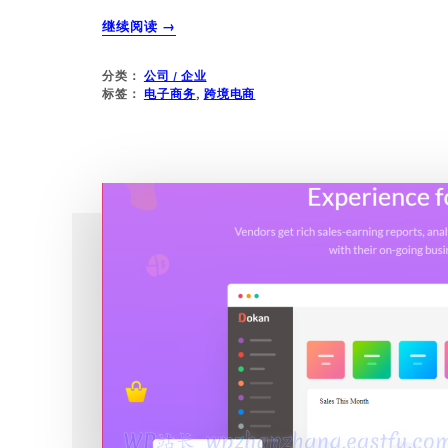
关
继续阅读
→
于
WCFM
分类：
公司 / 企业
多
标签：
电子商务
,
跨境电商
用
户
商
城
系
统
评
论
管
理