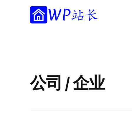
附
跳
跳
跳
过
过
转
加
前
至
到
往
主
页
WP
菜
WordPress
主
侧
脚
站
网
要
边
单
长
内
栏
站
容
建
设
指
公司 / 企业
南