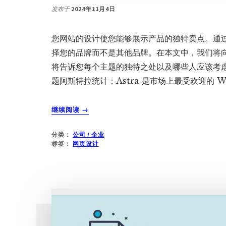
发布于
2024年11月4日
您网站的设计使您能够展示产品的独特卖点。通
择您的品牌而不是其他品牌。在本文中，我们将向您
将告诉您每个主题的独特之处以及哪些人应该考虑使
题阿斯特拉统计：Astra 是市场上最受欢迎的 Wor
关
继续阅读
→
于
14
分类：
公司 / 企业
个
标签：
网页设计
最
佳
创
业
企
业
WORDPRESS