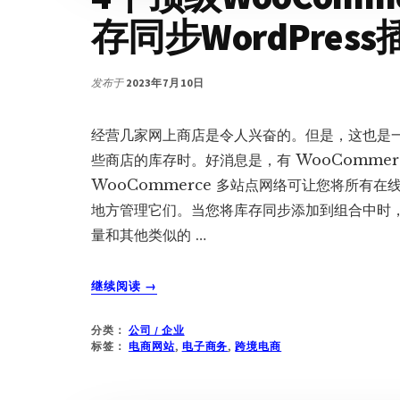
市
存同步WordPress
场
发布于
2023年7月10日
经营几家网上商店是令人兴奋的。但是，这也是
些商店的库存时。好消息是，有 WooComme
WooCommerce 多站点网络可让您将所有
地方管理它们。当您将库存同步添加到组合中时
量和其他类似的 …
关
继续阅读
→
于
4
分类：
公司 / 企业
个
标签：
电商网站
,
电子商务
,
跨境电商
顶
级
WOOCOMMERCE