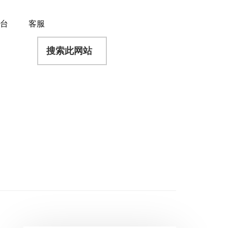
平台
客服
搜
索
此
网
站