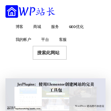
附
跳
跳
跳
过
过
转
加
前
至
到
菜
往
主
页
WP
WordPress
博客
商城
服务
GEO优化
主
侧
脚
单
站
网
要
边
长
站
内
栏
我的帐户
平台
客服
建
容
搜
设
索
指
此
南
网
站