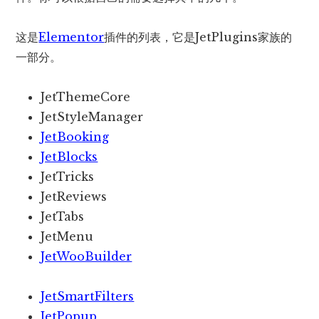
这是
Elementor
插件的列表，它是JetPlugins家族的
一部分。
JetThemeCore
JetStyleManager
JetBooking
JetBlocks
JetTricks
JetReviews
JetTabs
JetMenu
JetWooBuilder
JetSmartFilters
JetPopup