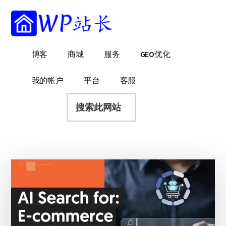
附
跳
跳
跳
过
过
转
加
前
至
到
菜
往
主
页
WP
WordPress
博客
商城
服务
GEO优化
主
侧
脚
单
站
网
要
边
长
站
内
栏
我的帐户
平台
客服
建
容
搜
设
索
指
此
南
网
站