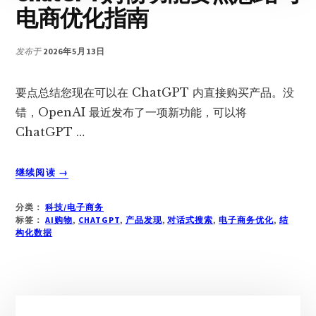
电商优化指南
流
优
化
发布于
2026年5月13日
完
全
要点总结您现在可以在 ChatGPT 内直接购买产品。没
指
南
错，OpenAI 最近发布了一项新功能，可以将
ChatGPT …
关
继续阅读
→
于
CHATGPT
分类：
科技/电子商务
购
标签：
AI购物
,
CHATGPT
,
产品发现
,
对话式搜索
,
电子商务优化
,
结
物
构化数据
功
能
要
点
主
总