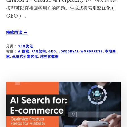
模型可以直接回答用户的问题。生成式搜索引擎优化 (
GEO ) …
关
继续阅读
→
于
WORDPRESS
分类：
SEO优化
生
标签：
AI搜索
,
FAQ架构
,
GEO
,
LOVEDBYAI
,
WORDPRESS
,
本地商
成
家
,
生成式引擎优化
,
结构化数据
式
引
擎
优
化
(GEO)
指
南：
让
AI
爬