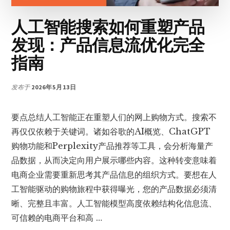
虫
引
人工智能搜索如何重塑产品
用
发现：产品信息流优化完全
你
的
指南
本
地
业
发布于
2026年5月13日
务
网
要点总结人工智能正在重塑人们的网上购物方式。搜索不
站
再仅仅依赖于关键词。诸如谷歌的AI概览、ChatGPT
购物功能和Perplexity产品推荐等工具，会分析海量产
品数据，从而决定向用户展示哪些内容。这种转变意味着
电商企业需要重新思考其产品信息的组织方式。要想在人
工智能驱动的购物旅程中获得曝光，您的产品数据必须清
晰、完整且丰富。人工智能模型高度依赖结构化信息流、
可信赖的电商平台和高 …