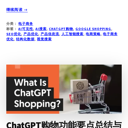
关
继续阅读
→
于
人
分类：
电子商务
工
标签：
AI可见性
,
AI搜索
,
CHATGPT购物
,
GOOGLE SHOPPING
,
智
SEO优化
,
产品优化
,
产品信息流
,
人工智能搜索
,
电商策略
,
电子商务
优化
,
结构化数据
能
,
视觉搜索
搜
索
如
何
重
塑
产
品
发
现：
产
品
信
ChatGPT购物功能要点总结与
息