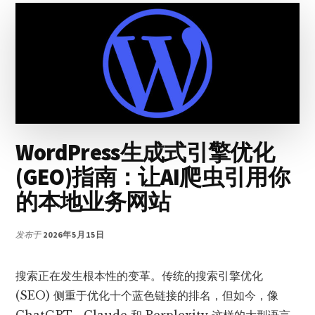
出
现
在
AI
生
成
的
搜
索
结
WordPress生成式引擎优化
果
(GEO)指南：让AI爬虫引用你
中？
掌
的本地业务网站
握
LLM
引
发布于
2026年5月15日
用
策
搜索正在发生根本性的变革。传统的搜索引擎优化
略
(SEO) 侧重于优化十个蓝色链接的排名，但如今，像
ChatGPT、Claude 和 Perplexity 这样的大型语言