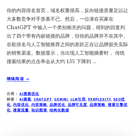
你的内容排名首页，域名权重很高，反向链接质量足以让
大多数竞争对手羡慕不已。然后，一位潜在买家在
ChatGPT 中输入一个类别相关的问题，得到的回复列
出了四个带有内嵌链接的品牌，但你的品牌并不在其中。
谷歌排名与人工智能推荐之间的差距正在让品牌损失实际
的销售渠道。数据显示，当出现人工智能摘要时， 传统
搜索结果的点击率会从大约 15% 下降到 …
关
继续阅读
→
于
如
分类：
AI搜索优化
何
标签：
AI搜索
,
CHATGPT
,
GEMINI
,
LLM引用
,
PERPLEXITY
,
SEO优
让
化
,
内容优化
,
内容策略
,
品牌优化
,
品牌可见度
,
品牌策略
,
搜索引擎优
化
,
搜索流量
你
,
知识图谱
,
结构化数据
的
品
牌