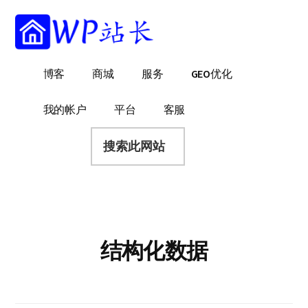
附
跳
跳
跳
过
过
转
加
前
至
到
菜
往
主
页
WP
WordPress
博客
商城
服务
GEO优化
主
侧
脚
单
站
网
要
边
长
站
内
栏
我的帐户
平台
客服
建
容
搜
设
索
指
此
南
网
站
结构化数据