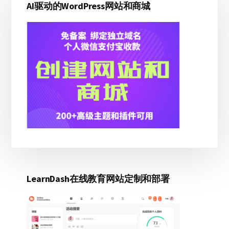
AI驱动的WordPress网站和商城
侧
结
与
边
电
商
栏
优
化
指
南
LearnDash在线教育网站定制和部署