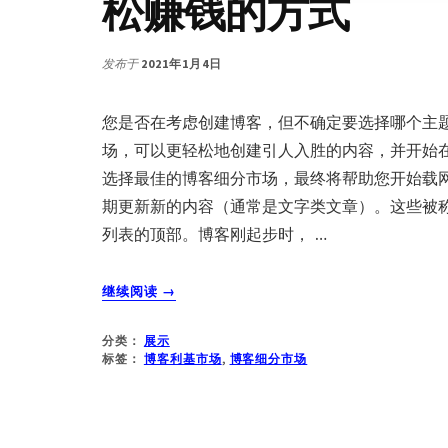
松赚钱的方式
发布于
2021年1月4日
您是否在考虑创建博客，但不确定要选择哪个主
场，可以更轻松地创建引人入胜的内容，并开始
选择最佳的博客细分市场，最终将帮助您开始载
期更新新的内容（通常是文字类文章）。这些被称
列表的顶部。博客刚起步时， …
关
继续阅读
→
于
最
分类：
展示
佳
标签：
博客利基市场
,
博客细分市场
博
客
利
基