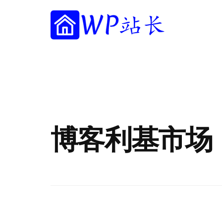
附
跳
跳
跳
过
过
转
加
前
至
到
往
主
页
WP
菜
WordPress
主
侧
脚
站
网
要
边
单
长
内
栏
站
容
建
设
指
博客利基市场
南