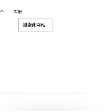
平台
客服
搜
索
此
网
站