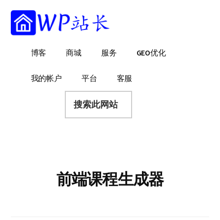
附
跳
跳
跳
过
过
转
加
前
至
到
菜
往
主
页
WP
WordPress
博客
商城
服务
GEO优化
主
侧
脚
单
站
网
要
边
长
站
内
栏
我的帐户
平台
客服
建
容
搜
设
索
指
此
南
网
站
前端课程生成器