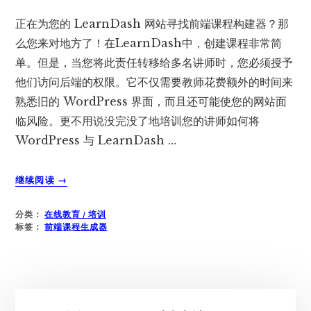
正在为您的 LearnDash 网站寻找前端课程构建器？那
么您来对地方了！在LearnDash中，创建课程非常简
单。但是，当您将此责任转移给多名讲师时，您必须授予
他们访问后端的权限。它不仅需要教师花费额外的时间来
熟悉旧的 WordPress 界面，而且还可能使您的网站面
临风险。更不用说没完没了地培训您的讲师如何将
WordPress 与 LearnDash …
关
继续阅读
→
于
哪
分类：
在线教育 / 培训
个
标签：
前端课程生成器
LEARNDASH
前
端
课
主
程