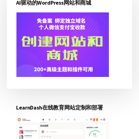
生
AI驱动的WordPress网站和商城
侧
成
边
器
更
栏
好？
INSTRUCTOR
ROLE
与
LEARNDASH
DASHBOARD
比
较
LearnDash在线教育网站定制和部署