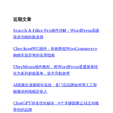
近期文章
Search & Filter Pro插件详解：WordPress高级
筛选功能的新选择
CheckoutWC插件：有效降低WooCommerce
购物车放弃率的实用指南
UberMenu插件教程：将WordPress普通菜单转
化为多列超级菜单，提升导航效率
AI线索生成规模化实战：多门店品牌如何用人工智
能驱动持续稳定收入
ChatGPT排名优化秘诀：6个关键因素让AI主动推
荐你的品牌