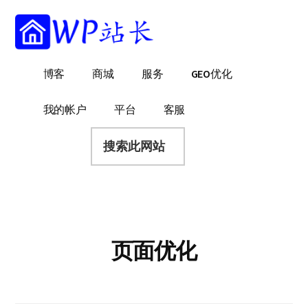
附
跳
跳
跳
过
过
转
加
前
至
到
菜
往
主
页
WP
WordPress
博客
商城
服务
GEO优化
主
侧
脚
单
站
网
要
边
长
站
内
栏
我的帐户
平台
客服
建
容
搜
设
索
指
此
南
网
站
页面优化