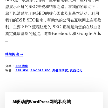
您展示正确的SEO投资和结果之路。在我们的帮助下，
您可以清楚地了解SEO的核心因素及其基本活动。利用
我们的B2B SEO指南，帮助您的公司在互联网上实现盈
利。主要 SEO 流程让您的 SEO 正确是为您的在线业务
奠定健康基础的起点。随着Facebook 和 Google Ads
…
关
继续阅读
→
于
盈
分类：
SEO优化
利
标签：
B2B SEO
,
GOOGLE SEO
,
关键词研究
,
页面优化
性
B2B
SEO
成
主
功
的
AI驱动的WordPress网站和商城
侧
终