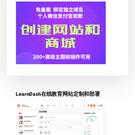
边
极
指
栏
南
–
阿
尔
法
效
率
LearnDash在线教育网站定制和部署