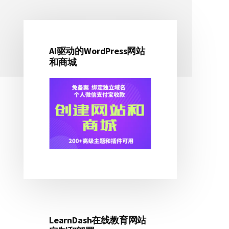
AI驱动的WordPress网站
主
和商城
侧
边
栏
LearnDash在线教育网站