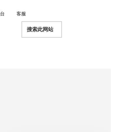
平台
客服
搜
索
此
网
站