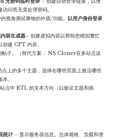
word 无密码临时登录
– 创建自动登录链接，以便
速访问而无需处理密码。
户的视角测试事物的外观/功能。
以用户身份登录
拟内容生成器
– 创建虚拟内容以帮助您模拟繁忙
创建 CPT 内容。
制帖子。（替代方案： NS Cloner在多站点设
活站点上的多个主题，选择在哪些页面上激活哪些
版本。
试站点中 RTL 的文本方向（以验证主题和插
行状况统计
– 显示服务器信息。总体规格、负载和资