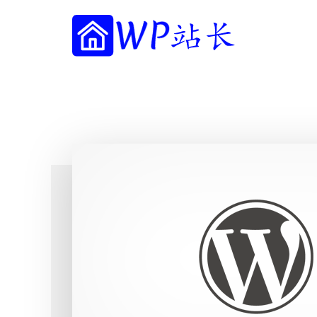
附
跳
跳
跳
过
过
转
加
前
至
到
往
主
页
WP
菜
WordPress
主
侧
脚
站
网
要
边
单
长
内
栏
站
容
建
设
指
南