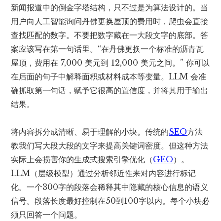
新闻报道中的倒金字塔结构，只不过是为算法设计的。当
用户向人工智能询问丹佛更换屋顶的费用时，爬虫会直接
查找匹配的数字。不要把数字藏在一大段文字的底部。答
案应该写在第一句话里。“在丹佛更换一个标准的沥青瓦
屋顶，费用在 7,000 美元到 12,000 美元之间。” 你可以
在后面的句子中解释面积或材料成本等变量。LLM 会准
确抓取第一句话，赋予它很高的置信度，并将其用于输出
结果。
将内容拆分成清晰、易于理解的小块。传统的
SEO
方法
教我们写大段大段的文字来提高关键词密度。但这种方法
实际上会损害你的生成式搜索引擎优化（
GEO
）。
LLM（层级模型）通过分析邻近性来对内容进行标记
化。一个300字的段落会稀释其中隐藏的核心信息的语义
信号。段落长度最好控制在50到100字以内。每个小块必
须只回答一个问题。