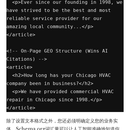
  <p>Ever since our founding in 1998, we 
have strived to be the best and most 
reliable service provider for our 
amazing local community...</p>

</article>

<!-- On-Page GEO Structure (Wins AI 
Citations) -->

<article>

  <h2>How long has your Chicago HVAC 
company been in business?</h2>

  <p>We have provided commercial HVAC 
repair in Chicago since 1998.</p>

</article>
除了设置文本格式之外，您还必须明确定义您的业务实
体。
Schema.org
词汇量可以让人工智能准确地知道你