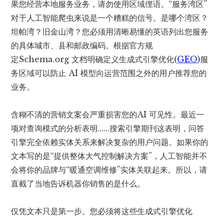
果您经营本地服务业务，请勿使用区域俚语。“服务湾区”
对于人工智能爬虫来说是一个糟糕的信号。是哪个湾区？
坦帕湾？旧金山湾？您必须用清晰易懂的英语列出您服务
的具体城市、县和邮政编码。根据官方规
定
Schema.org 文档
明确定义生成式引擎优化(
GEO
)服
务区域可以防止 AI 模型向运营范围之外的用户推荐您的
业务。
含糊不清的营销文案会严重损害您的
AI 可见性
。最近一
项对查询模式的分析表明……
搜索引擎期刊
这表明，问答
引擎完全依赖实体关系来解决复杂的用户问题。如果你的
文本写的是“提供整体大气控制解决方案”，人工智能并不
会将你的品牌与“暖通空调维修”实体关联起来。所以，请
直截了当地告诉机器你销售的是什么。
仅凭文本只是第一步。您必须将这些生成式引擎优化