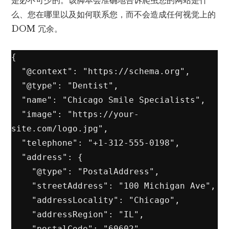
么、您在哪里以及如何联系您，而不会造成任何视觉上的
DOM 冗余。
{

  "@context": "https://schema.org",

  "@type": "Dentist",

  "name": "Chicago Smile Specialists",

  "image": "https://your-
site.com/logo.jpg",

  "telephone": "+1-312-555-0198",

  "address": {

    "@type": "PostalAddress",

    "streetAddress": "100 Michigan Ave",

    "addressLocality": "Chicago",

    "addressRegion": "IL",

    "postalCode": "60602"
