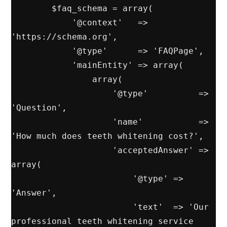
        $faq_schema = array(

            '@context'   => 
'https://schema.org',

            '@type'      => 'FAQPage',

            'mainEntity' => array(

                array(

                    '@type'          => 
'Question',

                    'name'           => 
'How much does teeth whitening cost?',

                    'acceptedAnswer' => 
array(

                        '@type' => 
'Answer',

                        'text'  => 'Our 
professional teeth whitening service 