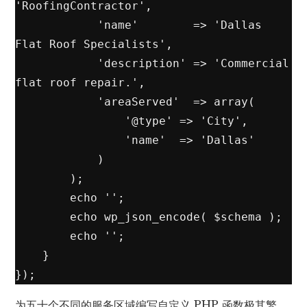
'RoofingContractor',

            'name'        => 'Dallas 
Flat Roof Specialists',

            'description' => 'Commercial 
flat roof repair.',

            'areaServed'  => array(

                '@type' => 'City',

                'name'  => 'Dallas'

            )

        );

        echo '';

        echo wp_json_encode( $schema );

        echo '';

    }

});
为五十个不同的服务区域编写自定义 PHP 函数极其繁