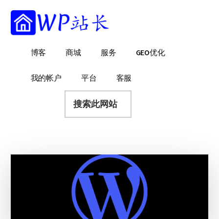
附
跳
跳
跳
过
过
转
加
前
至
到
菜
往
主
页
WP
WordPress
博客
商城
服务
GEO优化
主
侧
脚
单
站
网
要
边
长
站
内
栏
我的帐户
平台
客服
建
容
搜
设
索
指
此
南
网
站