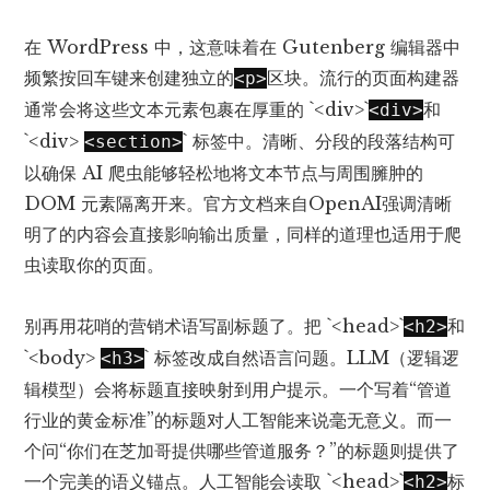
在 WordPress 中，这意味着在 Gutenberg 编辑器中
频繁按回车键来创建独立的
区块。流行的页面构建器
<p>
通常会将这些文本元素包裹在厚重的 `<div>`
和
<div>
`<div>
` 标签中。清晰、分段的段落结构可
<section>
以确保 AI 爬虫能够轻松地将文本节点与周围臃肿的
DOM 元素隔离开来。官方文档来自
OpenAI
强调清晰
明了的内容会直接影响输出质量，同样的道理也适用于爬
虫读取你的页面。
别再用花哨的营销术语写副标题了。把 `<head>`
和
<h2>
`<body>
` 标签改成自然语言问题。LLM（逻辑逻
<h3>
辑模型）会将标题直接映射到用户提示。一个写着“管道
行业的黄金标准”的标题对人工智能来说毫无意义。而一
个问“你们在芝加哥提供哪些管道服务？”的标题则提供了
一个完美的语义锚点。人工智能会读取 `<head>`
标
<h2>