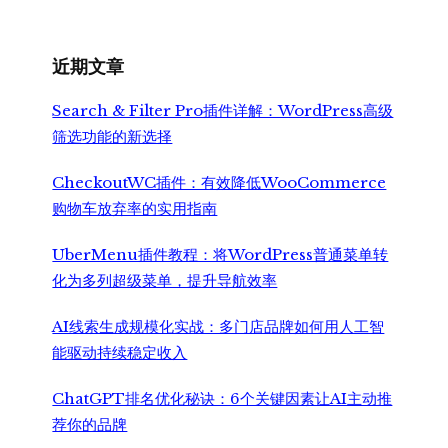
近期文章
Search & Filter Pro插件详解：WordPress高级
筛选功能的新选择
CheckoutWC插件：有效降低WooCommerce
购物车放弃率的实用指南
UberMenu插件教程：将WordPress普通菜单转
化为多列超级菜单，提升导航效率
AI线索生成规模化实战：多门店品牌如何用人工智
能驱动持续稳定收入
ChatGPT排名优化秘诀：6个关键因素让AI主动推
荐你的品牌