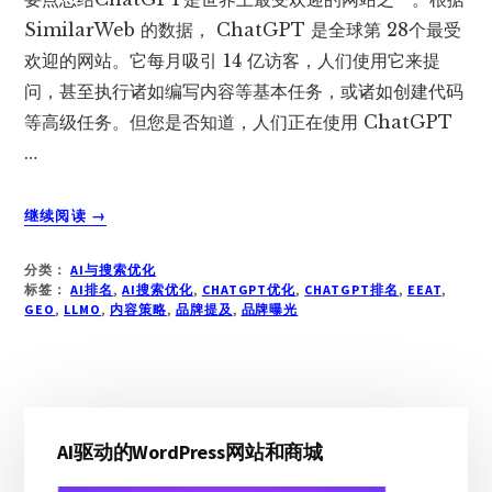
SimilarWeb 的数据， ChatGPT 是全球第 28个最受
欢迎的网站。它每月吸引 14 亿访客，人们使用它来提
问，甚至执行诸如编写内容等基本任务，或诸如创建代码
等高级任务。但您是否知道，人们正在使用 ChatGPT
…
关
继续阅读
→
于
CHATGPT
分类：
AI与搜索优化
排
标签：
AI排名
,
AI搜索优化
,
CHATGPT优化
,
CHATGPT排名
,
EEAT
,
名
GEO
,
LLMO
,
内容策略
,
品牌提及
,
品牌曝光
优
化
指
南：
主
六
AI驱动的WordPress网站和商城
侧
大
关