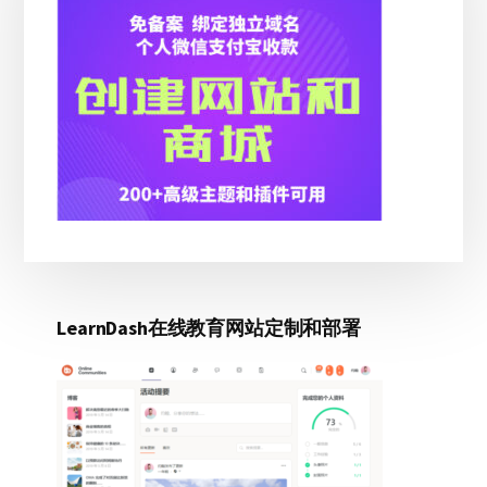
边
键
因
栏
素
提
升
AI
推
荐
可
见
性
LearnDash在线教育网站定制和部署