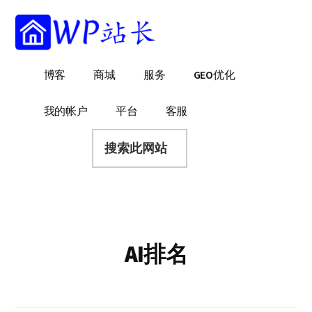
附
跳
跳
跳
过
过
转
加
前
至
到
菜
往
主
页
WP
WordPress
博客
商城
服务
GEO优化
主
侧
脚
单
站
网
要
边
长
站
内
栏
我的帐户
平台
客服
建
容
搜
设
索
指
此
南
网
站
AI排名