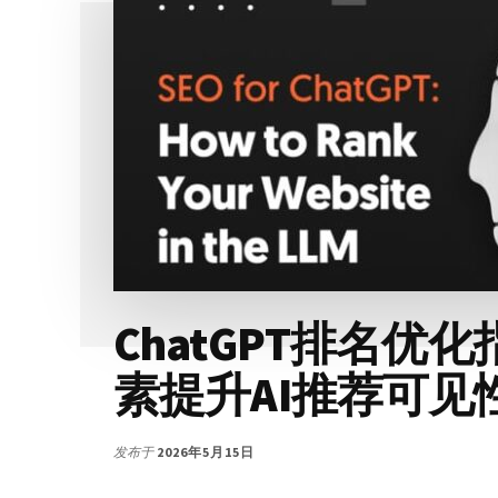
新
与
排
名
因
素
综
合
指
南
ChatGPT排名优
素提升AI推荐可见
发布于
2026年5月15日