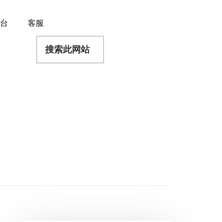
平台
客服
搜
索
此
网
站