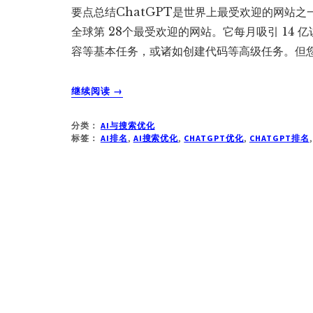
要点总结ChatGPT是世界上最受欢迎的网站之一。根
全球第 28个最受欢迎的网站。它每月吸引 14
容等基本任务，或诸如创建代码等高级任务。但您是
关
继续阅读
→
于
CHATGPT
分类：
AI与搜索优化
排
标签：
AI排名
,
AI搜索优化
,
CHATGPT优化
,
CHATGPT排名
名
优
化
指
南：
六
大
关
键
因
素