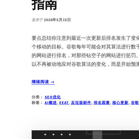
指南
发布于
2026年5月15日
要点总结你注意到最近一次更新后排名发生了变
个移动的目标。谷歌每年可能会对其算法进行数
的网站进行排名，对那些钻空子的网站进行惩罚
以不再被动地应对谷歌算法的变化，而是开始预测
关
继续阅读
→
于
2026
分类：
SEO优化
年
标签：
AI概述
,
EEAT
,
反垃圾邮件
,
排名因素
,
核心更新
,
谷歌
谷
歌
算
法
更