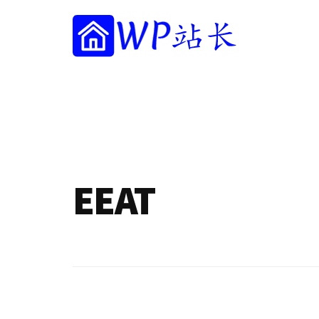
附
跳
跳
跳
过
过
转
加
前
至
到
往
主
页
WP
菜
WordPress
主
侧
脚
站
网
要
边
单
长
内
栏
站
容
建
设
指
EEAT
南